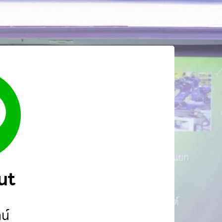
ut
ลน์