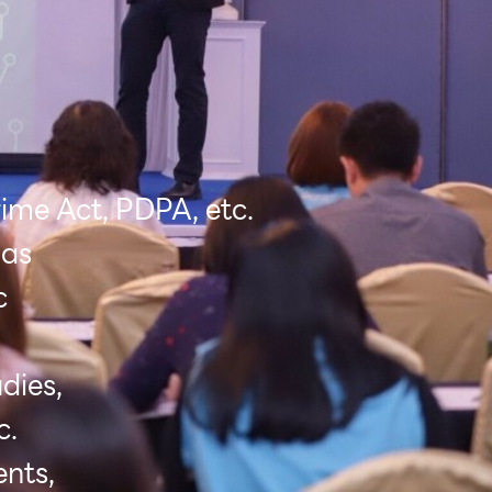
rime Act, PDPA, etc.
 as
c
dies,
c.
nts,