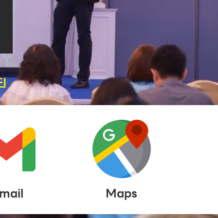
ย
mail
Maps