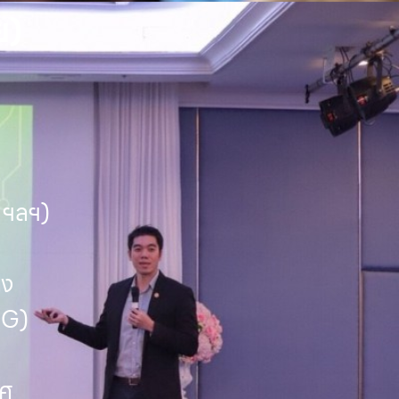
ย)
 ฯลฯ)
ลง
NG)
ทศ