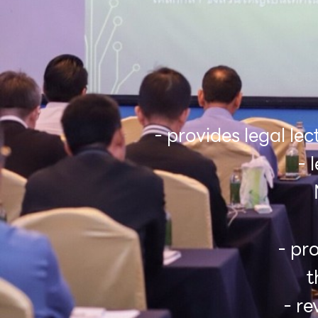
- provides legal le
- 
- pr
t
- r