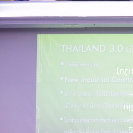
อ
(กฎห
-
กฎ
ว