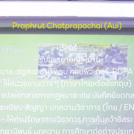
. ประพฤติ ฉัตรประภาชัย (อ. อุ๋
Praphrut Chatprapachai (Aui)
บริการ
- รับบรรยายกฎหมาย
มาย digital อาทิ พรบ คอมพิวเตอร์, PDPA
ให้หน่วยงานต่าง ๆ (ภาษาไทยหรืออังกฤษ)
 แปลเอกสารทางกฎหมาย เช่น บันทึกข้อตก
ระเบียบ สัญญา บทความวิชาการ (ไทย / E
- ให้คำปรึกษาทางวิชาการ การค้นคว้าอิสระ
ิทยานิพนธ์ บทความ การศึกษาต่อต่างประเ