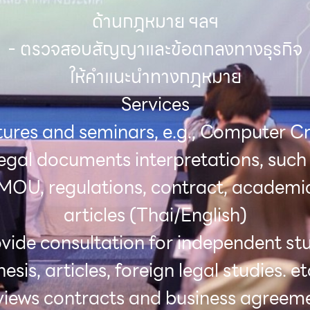
ด้านกฎหมาย ฯลฯ
- ตรวจสอบสัญญาและข้อตกลงทางธุรกิจ
ให้คำแนะนำทางกฎหมาย
Services
ctures and seminars, e.g., Computer C
legal documents interpretations, such
MOU, regulations, contract, academi
articles (Thai/English)
ovide consultation for independent stu
hesis, articles, foreign legal studies. et
eviews contracts and business agreeme