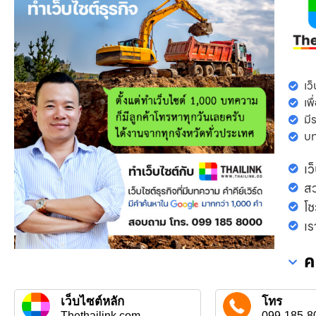
เว
เพ
มี
บท
เว
ส
โช
เร
ค
เว็บไซต์หลัก
โทร
Thethailink.com
099-185-8