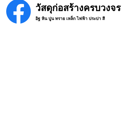
วัสดุก่อสร้างครบวงจร
อิฐ หิน ปูน ทราย เหล็ก ไฟฟ้า ประปา สี